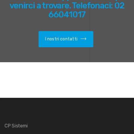
venirci a trovare. Telefonaci: 02
66041017
I nostri contatti
CP Sistemi