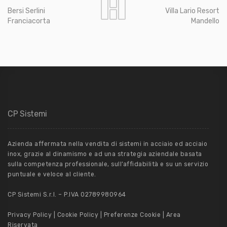
Bersi Serlini
Villa Lario Resort
Franciacorta
Mandello
CP Sistemi
Azienda affermata nella vendita di sistemi in acciaio ed acciaio
inox, grazie al dinamismo e ad una strategia aziendale basata
sulla competenza professionale, sull’affidabilità e su un servizio
puntuale e veloce al cliente.
CP Sistemi S.r.l. – P.IVA 02789980964
Privacy Policy
|
Cookie Policy
|
Preferenze Cookie
|
Area
Riservata