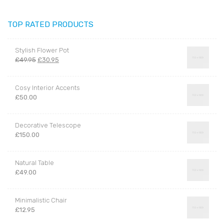
TOP RATED PRODUCTS
Stylish Flower Pot
Il
Il
£
49.95
£
30.95
prezzo
prezzo
originale
attuale
Cosy Interior Accents
era:
è:
£
50.00
£49.95.
£30.95.
Decorative Telescope
£
150.00
Natural Table
£
49.00
Minimalistic Chair
£
12.95