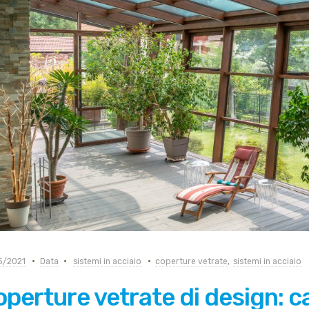
5/2021
Data
sistemi in acciaio
coperture vetrate
,
sistemi in acciaio
perture vetrate di design: c