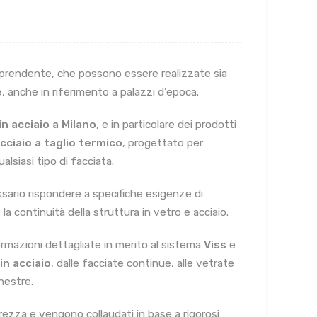
rprendente, che possono essere realizzate sia
e
, anche in riferimento a palazzi d’epoca.
in acciaio a Milano
, e in particolare dei prodotti
 acciaio a taglio termico
, progettato per
lsiasi tipo di facciata.
ssario rispondere a specifiche esigenze di
 continuità della struttura in vetro e acciaio.
formazioni dettagliate in merito al sistema
Viss
e
in acciaio
, dalle facciate continue, alle vetrate
nestre.
rezza e vengono collaudati in base a rigorosi