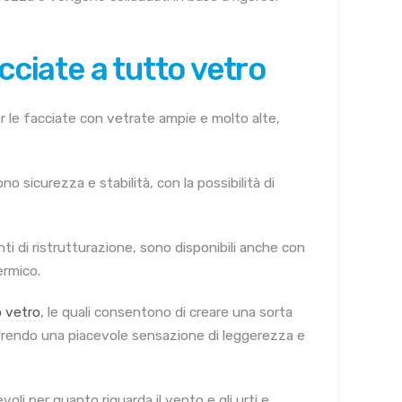
cciate a tutto vetro
er le facciate con vetrate ampie e molto alte,
o sicurezza e stabilità, con la possibilità di
enti di ristrutturazione, sono disponibili anche con
ermico.
o vetro
, le quali consentono di creare una sorta
ffrendo una piacevole sensazione di leggerezza e
oli per quanto riguarda il vento e gli urti e