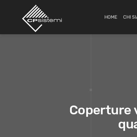
HOME
CHI S
Coperture v
qua