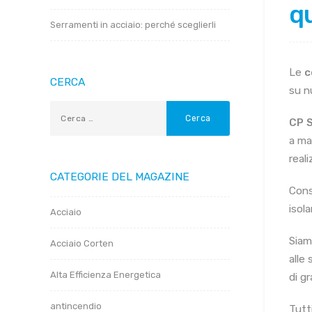
qu
Serramenti in acciaio: perché sceglierli
Le
c
CERCA
su n
CP 
a ma
reali
CATEGORIE DEL MAGAZINE
Cons
isol
Acciaio
Siam
Acciaio Corten
alle
Alta Efficienza Energetica
di gr
antincendio
Tutt