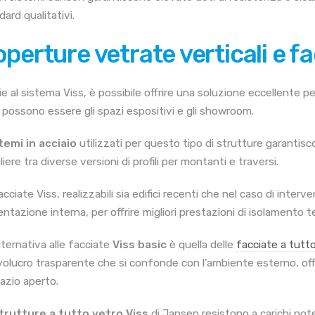
ard qualitativi.
perture vetrate verticali e fa
ie al sistema Viss, è possibile offrire una soluzione eccellente p
i possono essere gli spazi espositivi e gli showroom.
temi in acciaio
utilizzati per questo tipo di strutture garantiscon
iere tra diverse versioni di profili per montanti e traversi.
cciate Viss, realizzabili sia edifici recenti che nel caso di interv
entazione interna, per offrire migliori prestazioni di isolamento t
lternativa alle facciate
Viss basic
è quella delle
facciate a tutt
nvolucro trasparente che si confonde con l’ambiente esterno, o
pazio aperto.
trutture a tutto vetro Viss
di Jansen resistono a carichi notev