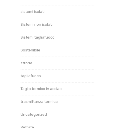
sistemi isolati
Sistemi non isolati
Sistemi tagliafuoco
Sostenibile
stroria
tagliafuoco
Taglio termico in acciao
13/0
trasmittanza termica
Is
se
Uncategorized
Vetrate