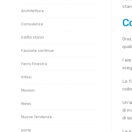
stand
Architettura
Co
Consulenza
Edifici storici
Graz
qual
Facciate continue
I
sis
Ferro Finestra
scegl
Infissi
Le fa
coib
Mission
Un’a
News
di i
Nuove Tendenze
di s
porte
Le
s