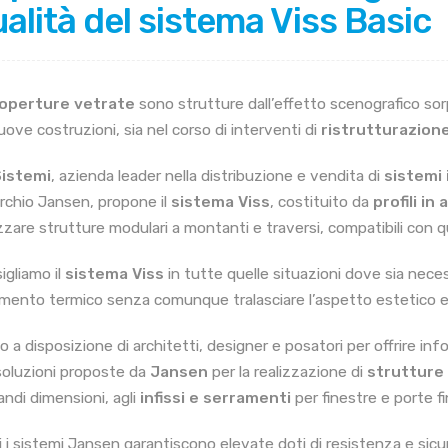
alità del sistema Viss Basic
operture vetrate
sono strutture dall’effetto scenografico so
uove costruzioni, sia nel corso di interventi di
ristrutturazion
Sistemi
, azienda leader nella distribuzione e vendita di
sistemi 
rchio Jansen, propone il
sistema Viss
, costituito da
profili in
zzare strutture modulari a montanti e traversi, compatibili con qua
igliamo il
sistema Viss
in tutte quelle situazioni dove sia nece
amento termico senza comunque tralasciare l’aspetto estetico e la
o a disposizione di architetti, designer e posatori per offrire in
 soluzioni proposte da
Jansen
per la realizzazione di
strutture 
andi dimensioni, agli
infissi e serramenti
per finestre e porte fi
i i sistemi Jansen garantiscono elevate doti di resistenza e sicu