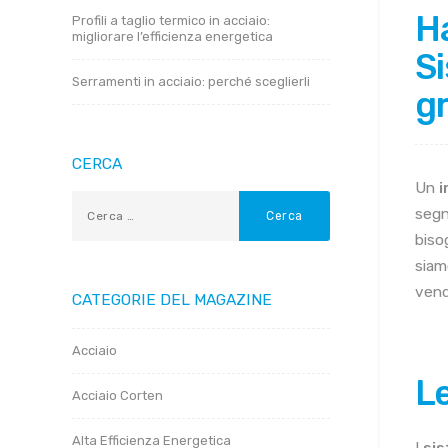
Ha
Profili a taglio termico in acciaio:
migliorare l’efficienza energetica
Si
Serramenti in acciaio: perché sceglierli
gr
CERCA
Un
i
segn
bisog
siamo
vend
CATEGORIE DEL MAGAZINE
Acciaio
Le
Acciaio Corten
Alta Efficienza Energetica