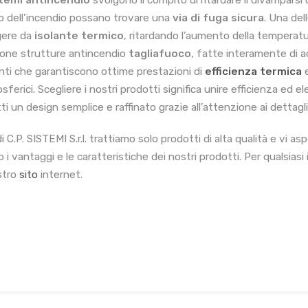
temi antincendio
svolgono il compito di ritardare il divampars
o dell’incendio possano trovare una
via di fuga sicura
. Una del
ere da
isolante termico
, ritardando l’aumento della temperatu
one strutture antincendio
tagliafuoco
, fatte interamente di a
anti che garantiscono ottime prestazioni di
efficienza termica
e
sferici. Scegliere i nostri prodotti significa unire efficienza ed 
ti un design semplice e raffinato grazie all’attenzione ai dettagli
di C.P. SISTEMI S.r.l. trattiamo solo prodotti di alta qualità e v
 i vantaggi e le caratteristiche dei nostri prodotti. Per qualsiasi
ostro
sito
internet.