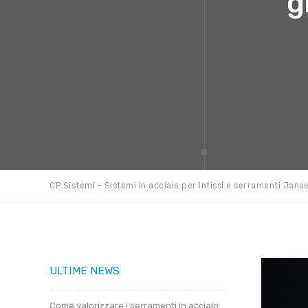
g
CP Sistemi - Sistemi in acciaio per infissi e serramenti Jans
ULTIME NEWS
Come valorizzare i serramenti in acciaio: