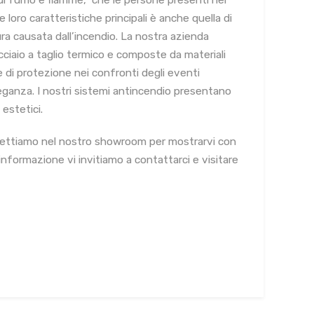
i di fumo e fiamme, che le persone presenti nel
le loro caratteristiche principali è anche quella di
ra causata dall’incendio. La nostra azienda
cciaio a taglio termico e composte da materiali
 di protezione nei confronti degli eventi
eleganza. I nostri sistemi antincendio presentano
 estetici.
i aspettiamo nel nostro showroom per mostrarvi con
 informazione vi invitiamo a contattarci e visitare