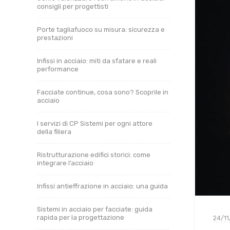
consigli per progettisti
Porte tagliafuoco su misura: sicurezza e
prestazioni
Infissi in acciaio: miti da sfatare e reali
performance
Facciate continue, cosa sono? Scoprile in
acciaio
I servizi di CP Sistemi per ogni attore
della filiera
Ristrutturazione edifici storici: come
integrare l’acciaio
Infissi antieffrazione in acciaio: una guida
Sistemi in acciaio per facciate: guida
rapida per la progettazione
24/11