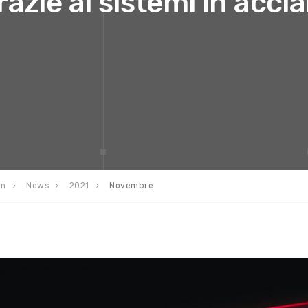
razie ai sistemi in accia
en
News
2021
Novembre