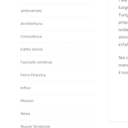
I
sis
luog
antincendio
fung
prop
Architettura
isol
Consulenza
atmo
infat
Edifici storici
Noi 
Facciate continue
mano
il n
Ferro Finestra
Infissi
Mission
News
Nuove Tendenze