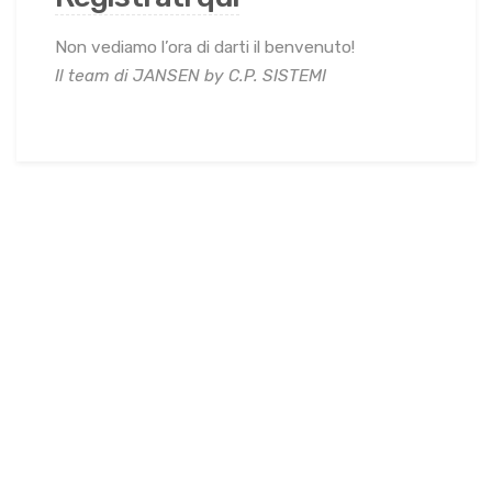
Non vediamo l’ora di darti il benvenuto!
Il team di JANSEN by C.P. SISTEMI
12/10/2022
Data
ristrutturazione
,
Serramenti
acciaio
,
Profili minimali in acciaio
,
Progetti di interior
design
,
serramenti antieffrazione
,
Serramenti di grosse
dimensioni
,
sicurezza dell’acciaio
Come scegliere il colore dei
serramenti e abbinarli
all’arredamento della tua