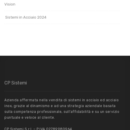
Vision
Sistemi in Acciaio 2024
CP Sistemi
Azienda affermata nella vendita di sistemi in acciaio ed acciaio
inox, grazie al dinamismo e ad una strategia aziendale basata
sulla competenza professionale, sull’affidabilità e su un servizio
puntuale e veloce al cliente.
CP Sistemi S.r.l. – P.IVA 02789980964