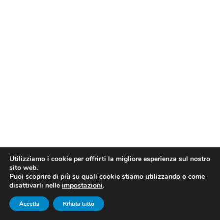
ristrutturazione
sostenibile
isolamento termico e marcatura CE
Utilizziamo i cookie per offrirti la migliore esperienza sul nostro
libertà di progettazione.
sito web.
Puoi scoprire di più su quali cookie stiamo utilizzando o come
disattivarli nelle
impostazioni
.
Accetta
Rifiuta tutto