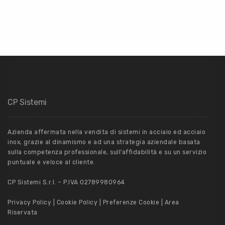
CP Sistemi
Azienda affermata nella vendita di sistemi in acciaio ed acciaio
inox, grazie al dinamismo e ad una strategia aziendale basata
sulla competenza professionale, sull’affidabilità e su un servizio
puntuale e veloce al cliente.
CP Sistemi S.r.l. – P.IVA 02789980964
Privacy Policy
|
Cookie Policy
|
Preferenze Cookie
|
Area
Riservata