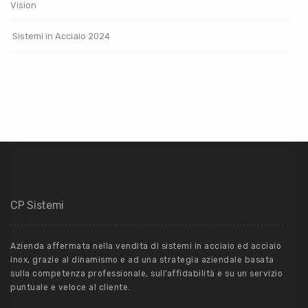
Vision
Sistemi in Acciaio 2024
CP Sistemi
Azienda affermata nella vendita di sistemi in acciaio ed acciaio
inox, grazie al dinamismo e ad una strategia aziendale basata
sulla competenza professionale, sull’affidabilità e su un servizio
puntuale e veloce al cliente.