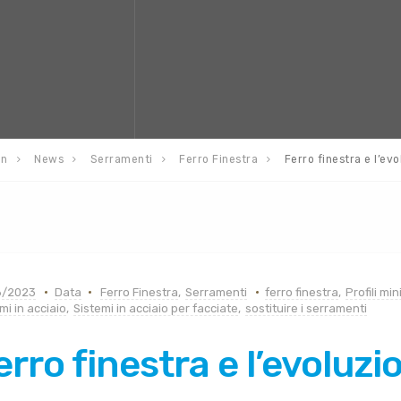
en
News
Serramenti
Ferro Finestra
Ferro finestra e l’evo
6/2023
Data
Ferro Finestra
,
Serramenti
ferro finestra
,
Profili min
mi in acciaio
,
Sistemi in acciaio per facciate
,
sostituire i serramenti
erro finestra e l’evoluzio