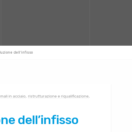
luzione dell’infisso
imali in acciaio
,
ristrutturazione e riqualificazione
,
ne dell’infisso