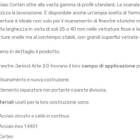
ciaio Corten oltre alla vasta gamma di profili standard. La scanala
cizza la lavorazione. È disponibile anche un’ampia scelta di ferm
perture è ideale non solo per il risanamento di finestre storiche 
tta larghezza in vista di soli 25 o 40 mm nelle vetrature fisse e
tture snelle ma al contempo stabili, con grandi superfici vetrat
amo in dettaglio il prodotto.
nestre Janisol Arte 2.0 trovano il loro
campo di applicazione
pe
Risanamento e nuova costruzione;
Elemento separatore non portante o parete divisoria.
eriali
usati per la loro costruzione sono:
Acciaio zincato a caldo in continuo;
Acciaio inox 1.4401;
Corten