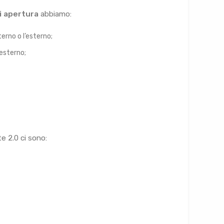
di apertura
abbiamo:
erno o l’esterno;
esterno;
te 2.0 ci sono: