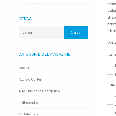
e ac
velo
di a
CERCA
rido
stru
Vedi
CATEGORIE DEL MAGAZINE
Le fi
Acciaio
Acciaio Corten
I
mat
Alta Efficienza Energetica
antincendio
Architettura