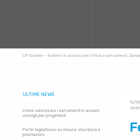
CP Sistemi - Sistemi in acciaio per infissi e serramenti Jans
ULTIME NEWS
12/0
siste
Come valorizzare i serramenti in acciaio:
consigli per progettisti
F
Porte tagliafuoco su misura: sicurezza e
prestazioni