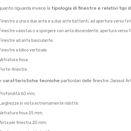
quanto riguarda invece la
tipologia di finestre e relativi tipi 
Finestre a una e due ante e a due ante battenti, ad apertura verso l’int
Finestre vasistas o a sporgere con anta discendente, apertura verso l’
Finestre ad anta basculante;
Finestre a bilico verticale;
Vetratura fissa;
Porte-finestre.
le
caratteristiche tecniche
particolari delle finestre Janisol Ar
Profondità 60 mm;
Larghezze in vista estremamente ridotte;
Vetratura fissa 25 mm;
Anta per finestra 20 mm;