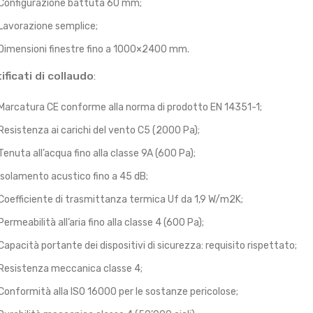
Configurazione battuta 60 mm;
Lavorazione semplice;
Dimensioni finestre fino a 1000×2400 mm.
ificati di collaudo
:
Marcatura CE conforme alla norma di prodotto EN 14351-1;
Resistenza ai carichi del vento C5 (2000 Pa);
Tenuta all’acqua fino alla classe 9A (600 Pa);
Isolamento acustico fino a 45 dB;
Coefficiente di trasmittanza termica Uf da 1,9 W/m2K;
Permeabilità all’aria fino alla classe 4 (600 Pa);
Capacità portante dei dispositivi di sicurezza: requisito rispettato;
Resistenza meccanica classe 4;
Conformità alla ISO 16000 per le sostanze pericolose;