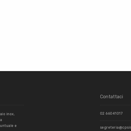
Contattaci
02 66041017
aio inox,
la
puntuale e
segreteria@cpsi