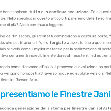
e ben sappiamo,
tutto è in continua evoluzione.
Ed a questo
tre. Nello specifico in questo articolo ti parleremo delle ferro fi
rne di più? Allora continua a leggere.
fine del 19° secolo, gli architetti cominciarono a costruire porte, f
do, che sostituirono il
ferro forgiato
utilizzato fino a quel mom
iaio si rivelò come il miglior materiale per la realizzazione di por
ntiva serramenti incredibilmente durevoli, resistenti, ed estrem
roprio come dicevamo all’inizio, il processo di evoluzione ha porta
 ci vengono riproposti attraverso nuove ed evolute versioni. Nell
e finestre Jansen Arte.
 presentiamo le Finestre Jani
econda generazione del sistema per finestre Janisol Art