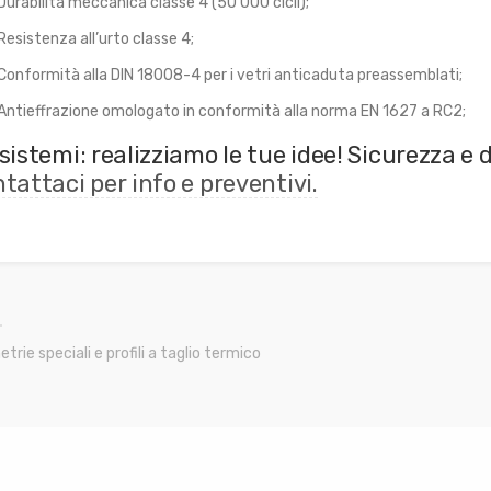
Durabilità meccanica classe 4 (50’000 cicli);
Resistenza all’urto classe 4;
Conformità alla DIN 18008-4 per i vetri anticaduta preassemblati;
Antieffrazione omologato in conformità alla norma EN 1627 a RC2;
sistemi: realizziamo le tue idee! Sicurezza e 
tattaci per info e preventivi.
rie speciali e profili a taglio termico