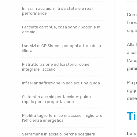
Infissi in acciaio: miti da sfatare e reali
performance
Com
fines
Facciate continue, cosa sono? Scoprile in
sape
acciaio
Alla 
I servizi di CP Sistemi per ogni attore della
filiera
a cal
L’acc
Ristrutturazione edifici storici: come
gara
integrare l’acciaio
Ma p
Infissi antieffrazione in acciaio: una guida
oggi
Sistemi in acciaio per facciate: guida
dell
rapida per la progettazione
Ti
Profili a taglio termico in acciaio: migliorare
l’efficienza energetica
La s
Serramenti in acciaio: perché sceglierli