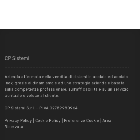
CP Sistemi
Azienda affermata nella vendita di sistemi in acciaio ed acciaio
inox, grazie al dinamismo e ad una strategia aziendale basata
sulla competenza professionale, sull’affidabilità e su un servizio
puntuale e veloce al cliente.
CP Sistemi S.r.l. – P.IVA 02789980964
Privacy Policy
|
Cookie Policy
|
Preferenze Cookie
|
Area
Riservata