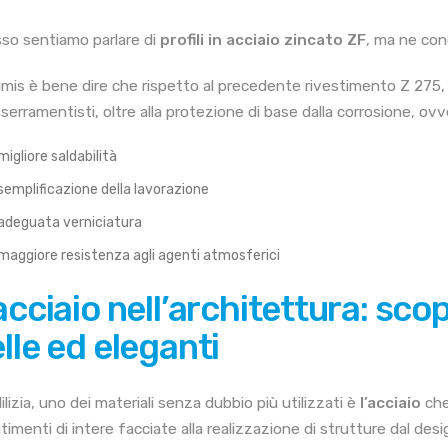
so sentiamo parlare di
profili in acciaio zincato ZF
, ma ne cono
rimis è bene dire che rispetto al precedente rivestimento Z 275, 
 serramentisti, oltre alla protezione di base dalla corrosione, ovv
migliore saldabilità
semplificazione della lavorazione
adeguata verniciatura
maggiore resistenza agli agenti atmosferici
acciaio nell’architettura: scop
lle ed eleganti
ilizia, uno dei materiali senza dubbio più utilizzati è
l’acciaio
che
stimenti di intere facciate alla realizzazione di strutture dal des