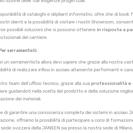
isfazione delle tue esigenze progettuali.
sponibilità di cataloghi e dépliant informativi, oltre che di book 
ostri clienti e la possibilità di visitare i nostri Showroom, conse
rse possibili soluzioni che si possono ottenere
in risposta a pa
stazionali del cantiere.
Per serramentisti:
ei un serramentista allora devi sapere che grazie alla nostra vas
ibilità di realizzare infissi in acciaio altamente performanti e ca
stro team dell’ufficio tecnico, grazie alla sua
professionalità 
iere guidandoti nella scelta del prodotto e della soluzione miglio
azione dei materiali.
ine di garantire una conoscenza completa dei sistemi in acciaio JA
azione, offriamo la possibilità di partecipare a corsi di formazion
a sede svizzera della JANSEN sia presso la nostra sede di Milano.