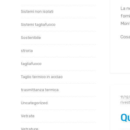
La no
Sistemi non isolati
forn
Mont
Sistemi tagliafuoco
Cosa
Sostenibile
stroria
tagliafuoco
Taglio termico in acciao
trasmittanza termica
11/12
rives
Uncategorized
Qu
Vetrate
Vetrature