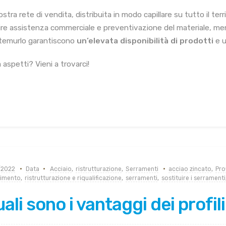
stra rete di vendita, distribuita in modo capillare su tutto il te
ire assistenza commerciale e preventivazione del materiale, ment
emurlo garantiscono
un’elevata disponibilità di prodotti
e u
 aspetti? Vieni a trovarci!
/2022
Data
Acciaio
,
ristrutturazione
,
Serramenti
acciao zincato
,
Prof
timento
,
ristrutturazione e riqualificazione
,
serramenti
,
sostituire i serramenti
ali sono i vantaggi dei profili