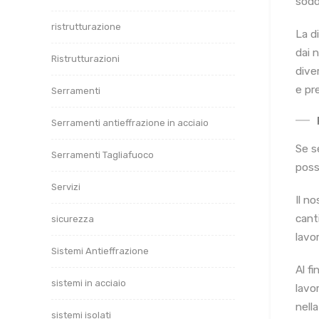
sodd
ristrutturazione
La di
dai n
Ristrutturazioni
dive
e pre
Serramenti
Serramenti antieffrazione in acciaio
Se s
Serramenti Tagliafuoco
poss
Servizi
Il no
cant
sicurezza
lavor
Sistemi Antieffrazione
Al f
sistemi in acciaio
lavor
nell
sistemi isolati