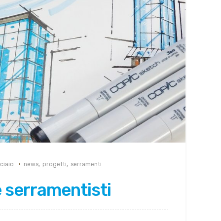
ciaio
news
,
progetti
,
serramenti
 e serramentisti