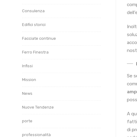
comp
Consulenza
dell’
Edifici storici
Inol
solu
Facciate continue
acco
nost
Ferro Finestra
Infissi
Se s
Mission
comm
ampi
News
poss
Nuove Tendenze
A qu
porte
fatti
di p
professionalità