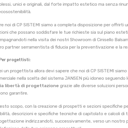
lessi, unici e originali, dal forte impatto estetico ma senza rinu
ecosostenibilità.
tre noi di CP SISTEMI siamo a completa disposizione per offrirti 
zioni che possano soddisfare le tue richieste sia sul piano esteti
mpagnandoti nella visita dei nostri Showroom di Cinisello Balsam
ro partner serramentista di fiducia per la preventivazione e la re
Per progettisti:
ei un progettista allora devi sapere che noi di CP SISTEMI siamo in
erciale nella scelta del sistema JANSEN più idoneo seguendo l
a libertà di progettazione
grazie alle diverse soluzioni pers
ono garantire.
esto scopo, con la creazione di prospetti e sezioni specifiche per 
bilità, descrizioni e specifiche tecniche di capitolato e calcoli di 
rogettazione indirizzandoti, successivamente, verso un nostro p