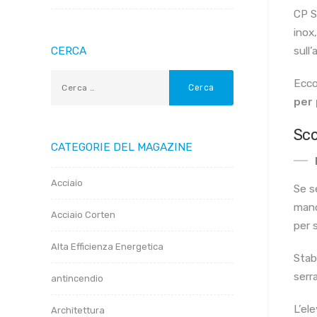
CP S
inox
CERCA
sull’
Ecco
per 
Sco
CATEGORIE DEL MAGAZINE
Acciaio
Se s
mano
Acciaio Corten
per s
Alta Efficienza Energetica
Stabi
serr
antincendio
L’el
Architettura