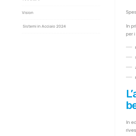
Spes
Vision
In p
Sistemi in Acciaio 2024
per i
L’
be
In ed
rive