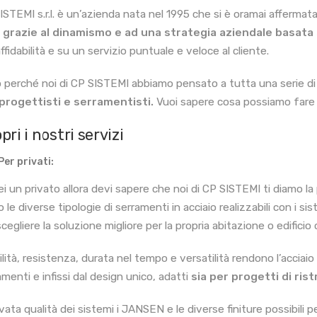
ISTEMI s.r.l. è un’azienda nata nel 1995 che si è oramai affermata 
,
grazie al dinamismo e ad una strategia aziendale basat
affidabilità e su un servizio puntuale e veloce al cliente.
 perché noi di CP SISTEMI abbiamo pensato a tutta una serie d
progettisti e serramentisti.
Vuoi sapere cosa possiamo fare p
pri i nostri servizi
Per privati:
ei un privato allora devi sapere che noi di CP SISTEMI ti diamo la
 le diverse tipologie di serramenti in acciaio realizzabili con i
cegliere la soluzione migliore per la propria abitazione o edificio
lità, resistenza, durata nel tempo e versatilità rendono l’acciaio i
amenti e infissi dal design unico, adatti
sia per progetti di ri
evata qualità dei sistemi i JANSEN e le diverse finiture possibili