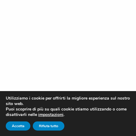
12/06/2023
Data
Ferro Finestra
,
Serramenti
ferro
finestra
,
Profili minimali in acciaio
,
ristrutturazione e
riqualificazione
,
sistemi in acciaio
,
Sistemi in acciaio per
facciate
,
sostituire i serramenti
Ferro finestra e l’evoluzione
dell’infisso
tutto è in continua
evoluzione.
Utilizziamo i cookie per offrirti la migliore esperienza sul nostro
sito web.
Puoi scoprire di più su quali cookie stiamo utilizzando o come
disattivarli nelle
impostazioni
.
Accetta
Rifiuta tutto